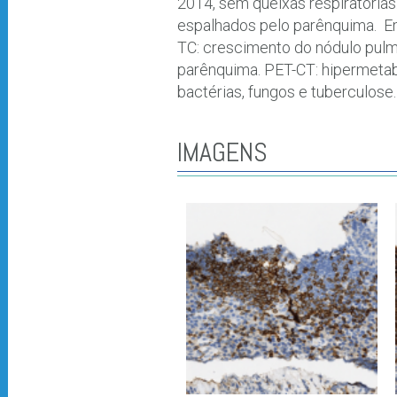
2014, sem queixas respiratórias
espalhados pelo parênquima. E
TC: crescimento do nódulo pulm
parênquima. PET-CT: hipermetab
bactérias, fungos e tuberculose.
IMAGENS