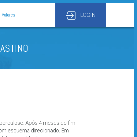
Valores
LOGIN
IASTINO
tuberculose. Após 4 meses do fim
o com esquema direcionado. Em