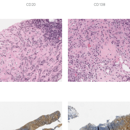
CD20
CD138