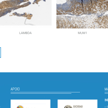
LAMBDA
MUM1
APOIO
M
I