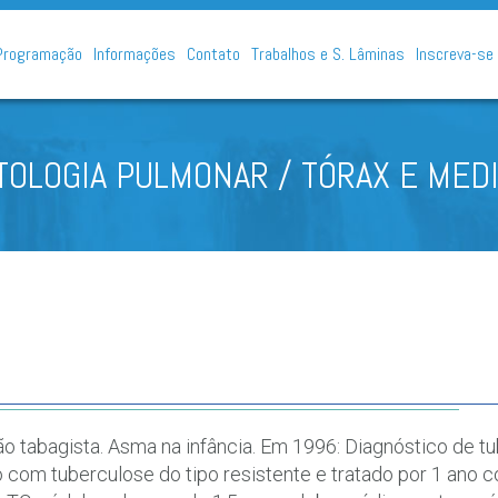
Programação
Informações
Contato
Trabalhos e S. Lâminas
Inscreva-se
TOLOGIA PULMONAR / TÓRAX E MED
 não tabagista. Asma na infância. Em 1996: Diagnóstico de 
o com tuberculose do tipo resistente e tratado por 1 an