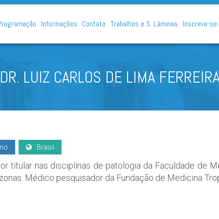
Programação
Informações
Contato
Trabalhos e S. Lâminas
Inscreva-se
DR. LUIZ CARLOS DE LIMA FERREIR
ino
Brasil
or titular nas disciplinas de patologia da Faculdade de 
onas. Médico pesquisador da Fundação de Medicina Tropic