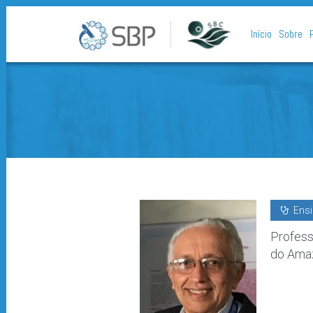
Início
Sobre
Ens
Profess
do Amaz